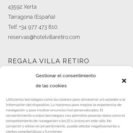
43592 Xerta
Tarragona (España)
Telf. +34 977 473 810.
reservas@hotelvillaretiro.com
REGALA VILLA RETIRO
Gestionar el consentimiento
de las cookies
Mi cuenta
Utilizamos tecnologías como las cookies para almacenar y/o acceder a la
Tienda
información del dispositivo. Lo hacemos para mejorar la experiencia de
Política de privacidad
navegación y para mostrar anuncios (no) personalizados. El
consentimiento a estas tecnologías nos permitirá procesar datos como el
Nota Legal
comportamiento de navegación o los ID's únicos en este sitio. No
consentir o retirar el consentimiento, puede afectar negativamente a
Términos y condiciones
ciertas características y funciones.