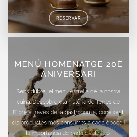
RESERVAR
MENÚ
HOMENATGE
20È
ANIVERSARI
Sens dubte, el menú estrella de la nostra
cuina. Descobreix la història de Terres de
l’Ebre a través de la gastronomia, coneixent
els productes més consumits a cada època i
la importància de cada civilització.