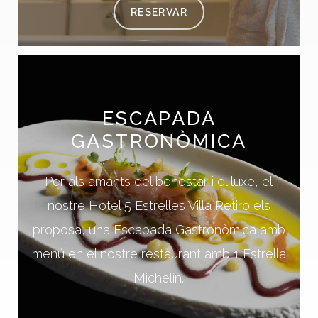
RESERVAR
ESCAPADA
GASTRONÒMICA
Per als amants del benestar i el luxe, el
nostre Hotel 5 Estrelles Villa Retiro els
proposa, una Escapada Gastronòmica amb
menú en el nostre restaurant amb 1 Estrella
Michelin.