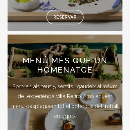
RESERVAR
MENÚ
MÉS
QUE
UN
HOMENATGE
Sorprèn als teus 5 sentits i gaudeix al màxim
de l’experiència Villa Retiro. Amb aquest
menú despleguem tot el potencial del treball
en equip.