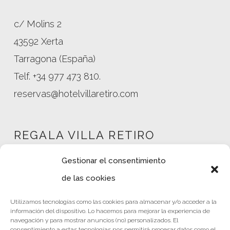
c/ Molins 2
43592 Xerta
Tarragona (España)
Telf. +34 977 473 810.
reservas@hotelvillaretiro.com
REGALA VILLA RETIRO
Gestionar el consentimiento
de las cookies
Mi cuenta
Utilizamos tecnologías como las cookies para almacenar y/o acceder a la
Tienda
información del dispositivo. Lo hacemos para mejorar la experiencia de
Política de privacidad
navegación y para mostrar anuncios (no) personalizados. El
consentimiento a estas tecnologías nos permitirá procesar datos como el