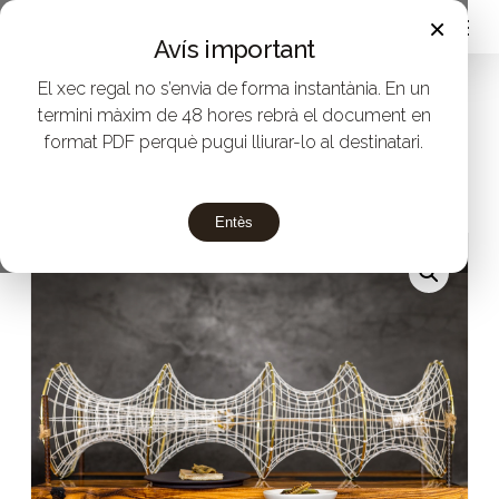
Menu
Skip
×
Avís important
to
El xec regal no s’envia de forma instantània. En un
main
Inici
termini màxim de 48 hores rebrà el document en
Regala menús amb estrella Michelin a
content
format PDF perquè pugui lliurar-lo al destinatari.
Restaurant Villa Retiro
Més que un
Homenatge 20è Aniversari
Entès