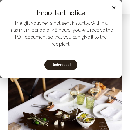
Menu
Skip
×
Important notice
to
The gift voucher is not sent instantly. Within a
main
Home
maximum period of 48 hours, you will receive the
Give Michelin star menus to
content
PDF document so that you can give it to the
Restaurant Villa Retiro
20th Anniversary
recipient.
Tribute menu – Estrella Michelín Villa Retiro
Understood