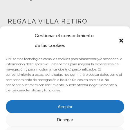
REGALA VILLA RETIRO
Gestionar el consentimiento
de las cookies
Mi cuenta
Utilizamos tecnologías como las cookies para almacenar y/o acceder a la
Tienda
información del dispositivo. Lo hacemos para mejorar la experiencia de
Política de privacidad
navegación y para mostrar anuncios (no) personalizados. El
consentimiento a estas tecnologías nos permitirá procesar datos como el
Nota Legal
comportamiento de navegación o los ID's únicos en este sitio. No
consentir o retirar el consentimiento, puede afectar negativamente a
Términos y condiciones
ciertas características y funciones.
Aceptar
Denegar
© 2024 Hotel Villa Retiro
Política de privacidad
/
Nota Legal
/
Política de cookies
|
Términos y