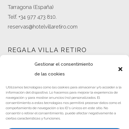
Tarragona (España)
Telf. +34 977 473 810.
reservas@hotelvillaretiro.com
REGALA VILLA RETIRO
Gestionar el consentimiento
de las cookies
Mi cuenta
Utilizamos tecnologías como las cookies para almacenar y/o acceder a la
Tienda
información del dispositivo. Lo hacemos para mejorar la experiencia de
Política de privacidad
navegación y para mostrar anuncios (no) personalizados. El
consentimiento a estas tecnologías nos permitirá procesar datos como el
Nota Legal
comportamiento de navegación o los ID's únicos en este sitio. No
consentir o retirar el consentimiento, puede afectar negativamente a
Términos y condiciones
ciertas características y funciones.