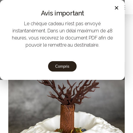
Menu
Skip
×
Avis important
to
Le chèque cadeau n’est pas envoyé
main
Accueil
instantanément. Dans un délai maximum de 48
Offrez des menus étoilés Michelin au
content
heures, vous recevrez le document PDF afin de
restaurant Villa Retiro
Menu Classique –
pouvoir le remettre au destinataire.
Étoile Michelin Villa Retiro
Compris