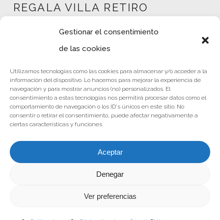
REGALA VILLA RETIRO
Gestionar el consentimiento
de las cookies
Mi cuenta
Utilizamos tecnologías como las cookies para almacenar y/o acceder a la
Tienda
información del dispositivo. Lo hacemos para mejorar la experiencia de
Política de privacidad
navegación y para mostrar anuncios (no) personalizados. El
consentimiento a estas tecnologías nos permitirá procesar datos como el
Nota Legal
comportamiento de navegación o los ID's únicos en este sitio. No
consentir o retirar el consentimiento, puede afectar negativamente a
Términos y condiciones
ciertas características y funciones.
Aceptar
Denegar
© 2024 Hotel Villa Retiro
Política de privacidad
/
Nota Legal
/
Política de cookies
|
Términos y
Ver preferencias
condiciones