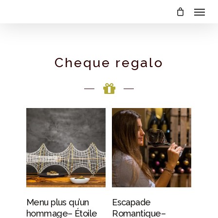
Menu
Skip
to
main
content
Cheque regalo
PERSONALIZAR
PERSONALIZAR
Menu plus qu’un
Escapade
hommage– Étoile
Romantique–