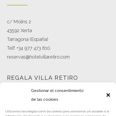
c/ Molins 2
43592 Xerta
Tarragona (España)
Telf. +34 977 473 810.
reservas@hotelvillaretiro.com
REGALA VILLA RETIRO
Gestionar el consentimiento
de las cookies
Mi cuenta
Utilizamos tecnologías como las cookies para almacenar y/o acceder a la
Tienda