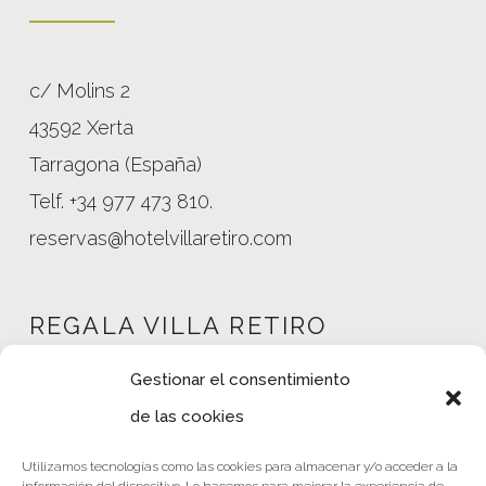
c/ Molins 2
43592 Xerta
Tarragona (España)
Telf. +34 977 473 810.
reservas@hotelvillaretiro.com
REGALA VILLA RETIRO
Gestionar el consentimiento
de las cookies
Mi cuenta
Utilizamos tecnologías como las cookies para almacenar y/o acceder a la
Tienda